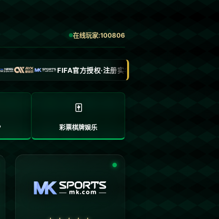
100806
在线玩家:
FIFA官方授权·注册实名送
38¥
🀄️
机
彩票棋牌娱乐