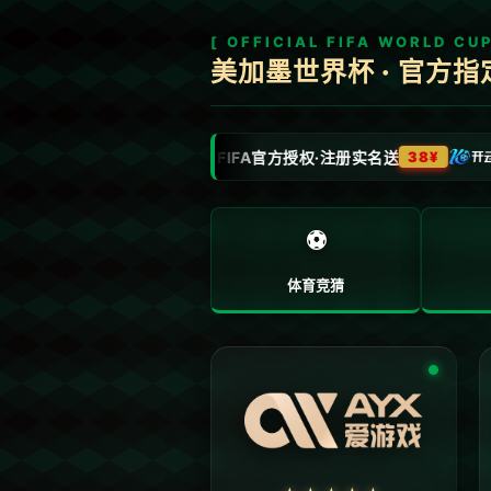
[ OFFICIAL FIFA WORLD CUP
美加墨世界杯 · 官方指定网
FIFA官方授权·注册实名送
38¥
⚽️
体育竞猜