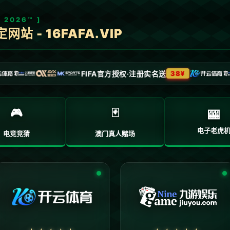
 2026™ ]
站 - 16FAFA.VIP
FIFA官方授权·注册实名送
38¥
🎮
🃏
🎰
电子老虎
电竞竞猜
澳门真人赌场