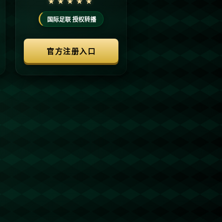
★★★★★
国际足联 授权转播
官方注册入口