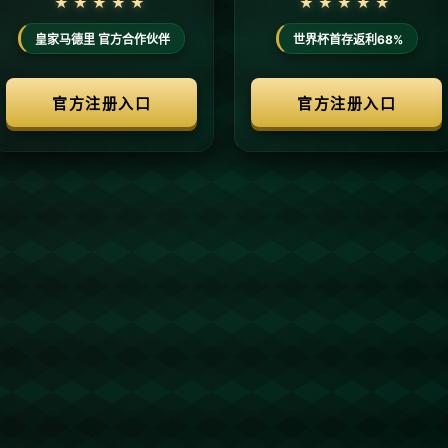
★★★★★
★★★★★
皇家马德里 官方合作伙伴
世界杯首存返利68%
官方注册入口
官方注册入口