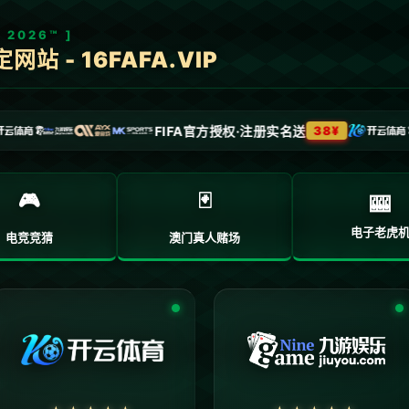
 2026™ ]
站 - 16FAFA.VIP
FIFA官方授权·注册实名送
38¥
🎮
🃏
🎰
电子老虎
电竞竞猜
澳门真人赌场