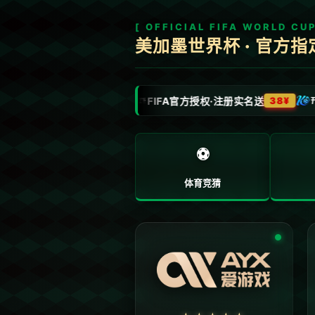
[ OFFICIAL FIFA WORLD CUP
美加墨世界杯 · 官方指定网
FIFA官方授权·注册实名送
38¥
⚽️
体育竞猜