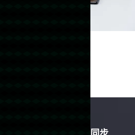
2023年11月05日 - 作者Admin
分享观点，交流心得，共同点燃体育热情。
了解更多
畅享全球赛事，零时差同步