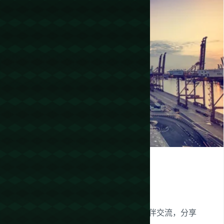
精彩赛事
加入熊猫体育社区，与志同道合的伙伴交流，分享