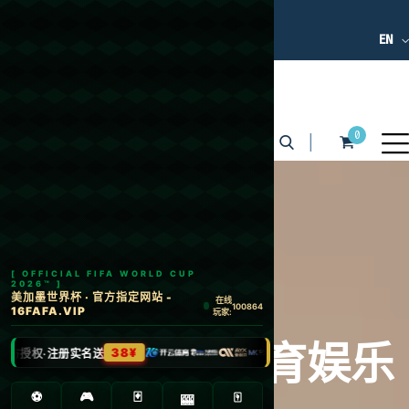
EN
0
熊猫体育
您的一站式体育娱乐