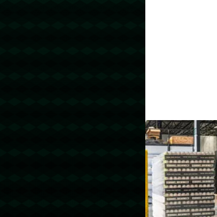
最新资讯
体育头条