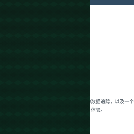
用户评价
用户怎么说
们提供覆盖全球的体育赛事直播，精准的数据追踪，以及一个
熊
满活力的球迷社区，共同打造沉浸式体育体验。
李
明
资